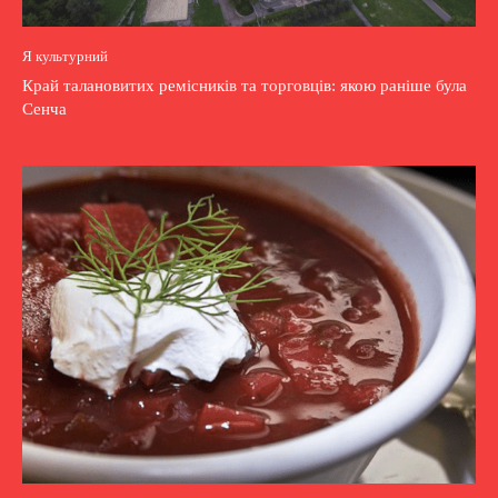
Я культурний
Край талановитих ремісників та торговців: якою раніше була
Сенча