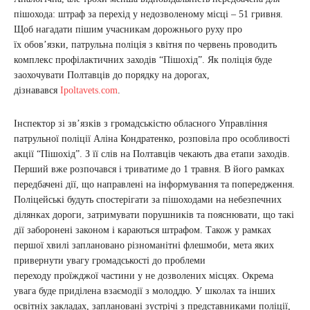
пішохода: штраф за перехід у недозволеному місці – 51 гривня.
Щоб нагадати пішим учасникам дорожнього руху про
їх обов’язки, патрульна поліція з квітня по червень проводить
комплекс профілактичних заходів “Пішохід”. Як поліція буде
заохочувати Полтавців до порядку на дорогах,
дізнавався
Ipoltavets.com
.
Інспектор зі зв’язків з громадськістю обласного Управління
патрульної поліції Аліна Кондратенко, розповіла про особливості
акції “Пішохід”. З її слів на Полтавців чекають два етапи заходів.
Перший вже розпочався і триватиме до 1 травня. В його рамках
передбачені дії, що направлені на інформування та попередження.
Поліцейські будуть спостерігати за пішоходами на небезпечних
ділянках дороги, затримувати порушників та пояснювати, що такі
дії заборонені законом і караються штрафом. Також у рамках
першої хвилі заплановано різноманітні флешмоби, мета яких
привернути увагу громадськості до проблеми
переходу проїжджої частини у не дозволених місцях. Окрема
увага буде приділена взаємодії з молоддю. У школах та інших
освітніх закладах, заплановані зустрічі з представниками поліції,