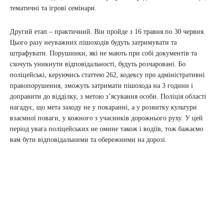
тематичні та ігрові семінари.
Другий етап – практичний. Він пройде з 16 травня по 30 червня.
Цього разу неуважних пішоходів будуть затримувати та
штрафувати. Порушники, які не мають при собі документів та
схочуть уникнути відповідальності, будуть розчаровані. Бо
поліцейські, керуючись статтею 262, кодексу про адміністративні
правопорушення, зможуть затримати пішохода на 3 години і
доправити до відділку, з метою з’ясування особи. Поліція області
нагадує, що мета заходу не у покаранні, а у розвитку культури
взаємної поваги, у кожного з учасників дорожнього руху. У цей
період увага поліцейських не омине також і водіїв, тож бажаємо
вам бути відповідальними та обережними на дорозі.