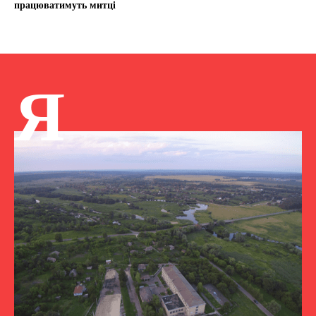
працюватимуть митці
Я