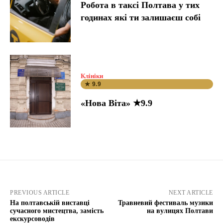
Робота в таксі Полтава у тих
годинах які ти залишаєш собі
Клініки
★ 9.9
«Нова Віта» ★9.9
PREVIOUS ARTICLE
NEXT ARTICLE
На полтавській виставці
Травневий фестиваль музики
сучасного мистецтва, замість
на вулицях Полтави
екскурсоводів