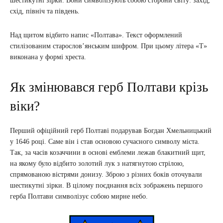
шестикутні зірки. Вони символізують собою сторони світу: захід,
схід, північ та південь.
Над щитом відбито напис «Полтава». Текст оформлений
стилізованим старослов’янським шифром. При цьому літера «Т»
виконана у формі хреста.
Як змінювався герб Полтави крізь
віки?
Перший офіційний герб Полтаві подарував Богдан Хмельницький
у 1646 році. Саме він і став основою сучасного символу міста.
Так, за часів козаччини в основі емблеми лежав блакитний щит,
на якому було відбито золотий лук з натягнутою стрілою,
спрямованою вістрями донизу. Зброю з різних боків оточували
шестикутні зірки. В цілому поєднання всіх зображень першого
герба Полтави символізує собою мирне небо.