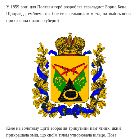
У 1859 році для Полтави герб розробляв геральдист Борис Кене.
Щоправда, емблема так і не стала символом міста, натомість вона
прикрасила прапор губернії.
Кене на золотому щиті зобразив трикутний пам’ятник, який
прикрашала змія, що своїм тілом утворювала кільце. Поза