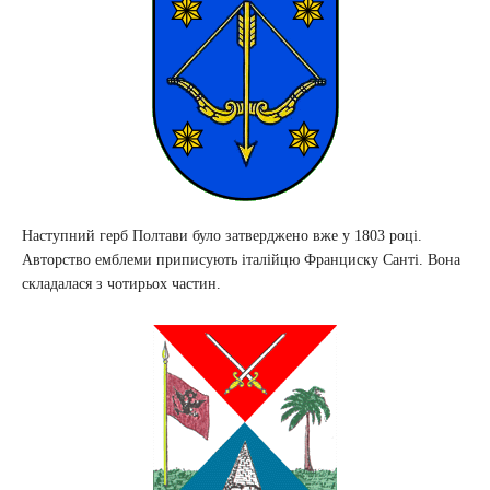
Наступний герб Полтави було затверджено вже у 1803 році.
Авторство емблеми приписують італійцю Франциску Санті. Вона
складалася з чотирьох частин.