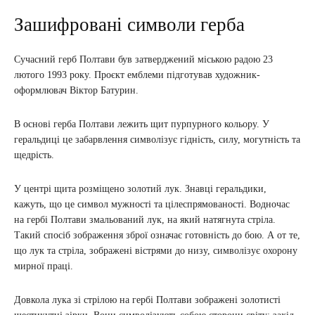
Зашифровані символи герба
Сучасний герб Полтави був затверджений міською радою 23
лютого 1993 року. Проєкт емблеми підготував художник-
оформлювач Віктор Батурин.
В основі герба Полтави лежить щит пурпурного кольору. У
геральдиці це забарвлення символізує гідність, силу, могутність та
щедрість.
У центрі щита розміщено золотий лук. Знавці геральдики,
кажуть, що це символ мужності та цілеспрямованості. Водночас
на гербі Полтави змальований лук, на який натягнута стріла.
Такий спосіб зображення зброї означає готовність до бою. А от те,
що лук та стріла, зображені вістрями до низу, символізує охорону
мирної праці.
Довкола лука зі стрілою на гербі Полтави зображені золотисті