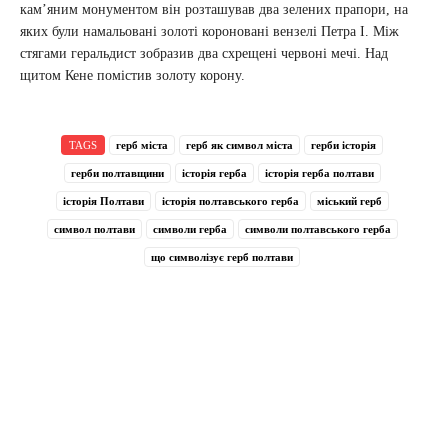
кам’яним монументом він розташував два зелених прапори, на
яких були намальовані золоті короновані вензелі Петра I. Між
стягами геральдист зобразив два схрещені червоні мечі. Над
щитом Кене помістив золоту корону.
TAGS
герб міста
герб як символ міста
герби історія
герби полтавщини
історія герба
історія герба полтави
історія Полтави
історія полтавського герба
міський герб
символ полтави
символи герба
символи полтавського герба
що символізує герб полтави