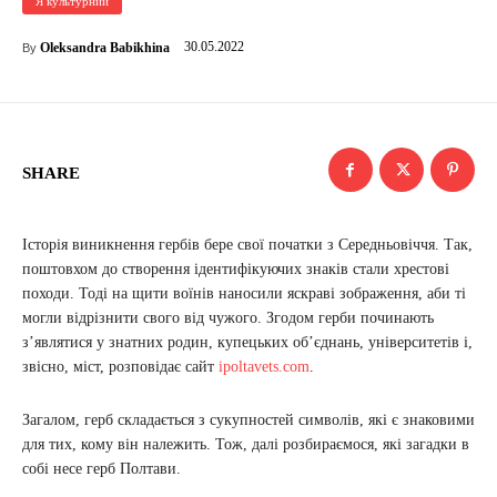
Я культурний
30.05.2022
Oleksandra Babikhina
By
SHARE
Історія виникнення гербів бере свої початки з Середньовіччя. Так,
поштовхом до створення ідентифікуючих знаків стали хрестові
походи. Тоді на щити воїнів наносили яскраві зображення, аби ті
могли відрізнити свого від чужого. Згодом герби починають
з’являтися у знатних родин, купецьких об’єднань, університетів і,
звісно, міст, розповідає сайт
ipoltavets.com
.
Загалом, герб складається з сукупностей символів, які є знаковими
для тих, кому він належить. Тож, далі розбираємося, які загадки в
собі несе герб Полтави.