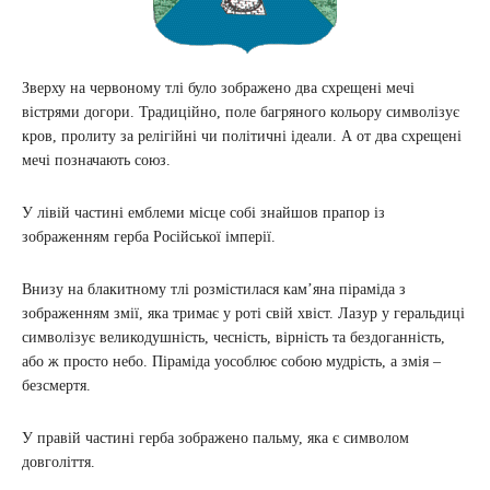
Зверху на червоному тлі було зображено два схрещені мечі
вістрями догори. Традиційно, поле багряного кольору символізує
кров, пролиту за релігійні чи політичні ідеали. А от два схрещені
мечі позначають союз.
У лівій частині емблеми місце собі знайшов прапор із
зображенням герба Російської імперії.
Внизу на блакитному тлі розмістилася кам’яна піраміда з
зображенням змії, яка тримає у роті свій хвіст. Лазур у геральдиці
символізує великодушність, чесність, вірність та бездоганність,
або ж просто небо. Піраміда уособлює собою мудрість, а змія –
безсмертя.
У правій частині герба зображено пальму, яка є символом
довголіття.