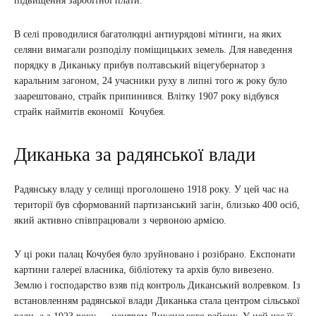
підвищення заробітної плати.
В селі проводилися багатолюдні антиурядові мітинги, на яких
селяни вимагали розподілу поміщицьких земель. Для наведення
порядку в Диканьку прибув полтавський віцегубернатор з
каральним загоном, 24 учасники руху в липні того ж року було
заарештовано, страйк припинився. Влітку 1907 року відбувся
страйк наймитів економії Кочубея.
Диканька за радянської влади
Радянську владу у селищі проголошено 1918 року. У цей час на
території був сформований партизанський загін, близько 400 осіб,
який активно співпрацювали з червоною армією.
У ці роки палац Кочубея було зруйновано і розібрано. Експонати
картини галереї власника, бібліотеку та архів було вивезено.
Землю і господарство взяв під контроль Диканський волревком. Із
встановленням радянської влади Диканька стала центром сільської