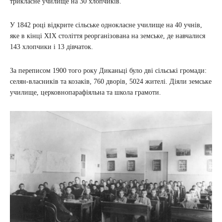
трикласне училище на 30 хлопчиків.
У 1842 році відкрите сільське однокласне училище на 40 учнів,
яке в кінці ХІХ століття реорганізована на земське, де навчалися
143 хлопчики і 13 дівчаток.
За переписом 1900 того року Диканьці було дві сільські громади:
селян-власників та козаків, 760 дворів, 5024 жителі. Діяли земське
училище, церковнопарафіяльна та школа грамоти.