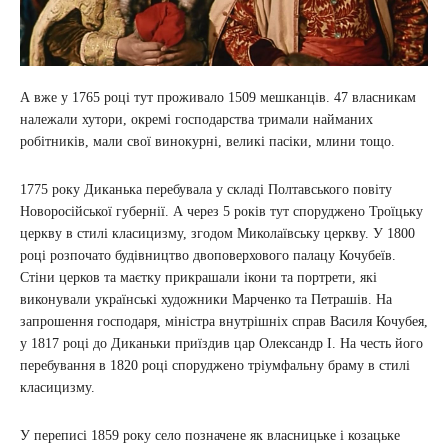
А вже у 1765 році тут проживало 1509 мешканців. 47 власникам
належали хутори, окремі господарства тримали найманих
робітників, мали свої винокурні, великі пасіки, млини тощо.
1775 року Диканька перебувала у складі Полтавського повіту
Новоросійської губернії. А через 5 років тут споруджено Троїцьку
церкву в стилі класицизму, згодом Миколаївську церкву. У 1800
році розпочато будівництво двоповерхового палацу Кочубеїв.
Стіни церков та маєтку прикрашали ікони та портрети, які
виконували українські художники Марченко та Петрашів. На
запрошення господаря, міністра внутрішніх справ Василя Кочубея,
у 1817 році до Диканьки приїздив цар Олександр І. На честь його
перебування в 1820 році споруджено тріумфальну браму в стилі
класицизму.
У переписі 1859 року село позначене як власницьке і козацьке