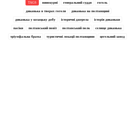
TAGS
винокурні
генеральний суддя
гоголь
диканька в творах гоголя
диканька на полтавщині
диканька у козацьку добу
історичні джерела
історія диканьки
пасіки
полтавський повіт
полтавський полк
селище диканька
тріумфальна брама
туристичні локації полтавщини
цегельний завод