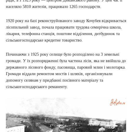
ради, а з 1923 року — центром Диканського району. У цей час її
населяло 5810 жителів, працювало 1265 господарств.
1920 року на базі реконструйованого заводу Кочубея відкривається
лісопильний завод, почала працювати трудова семирічна школа,
лікарня, телефонна станція, поштове відділення, дитбудинок та
сільськогосподарське кредитне товариство.
Починаючи з 1925 року селище було розподілено на 3 земельні
громади. У їх розпорядженні була частина лісів, яка не ввійшла до
державного лісового фонду, пасовища, паровий млин і молотарка.
Громади віддали ремонтом мостів і шляхів, організовували
допомогу селянам у придбанні посівного матеріалу та
сільськогосподарського реманенту.