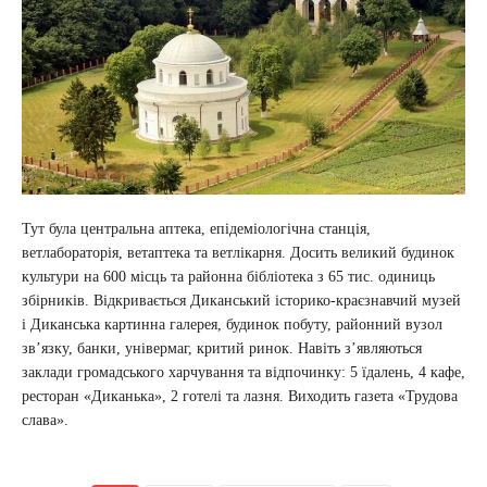
Тут була центральна аптека, епідеміологічна станція,
ветлабораторія, ветаптека та ветлікарня. Досить великий будинок
культури на 600 місць та районна бібліотека з 65 тис. одиниць
збірників. Відкривається Диканський історико-краєзнавчий музей
і Диканська картинна галерея, будинок побуту, районний вузол
зв’язку, банки, універмаг, критий ринок. Навіть з’являються
заклади громадського харчування та відпочинку: 5 їдалень, 4 кафе,
ресторан «Диканька», 2 готелі та лазня. Виходить газета «Трудова
слава».