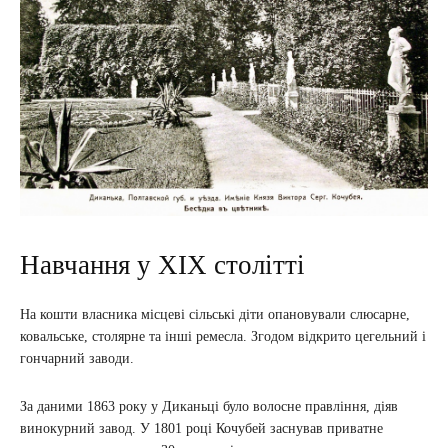
Навчання у ХІХ столітті
На кошти власника місцеві сільські діти опановували слюсарне,
ковальське, столярне та інші ремесла. Згодом відкрито цегельний і
гончарний заводи.
За даними 1863 року у Диканьці було волосне правління, діяв
винокурний завод. У 1801 році Кочубей заснував приватне