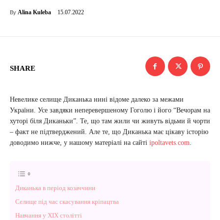
15.07.2022
Alina Kuleba
By
SHARE
Невелике селище Диканька нині відоме далеко за межами
України. Усе завдяки неперевершеному Гоголю і його “Вечорам на
хуторі біля Диканьки”. Те, що там жили чи живуть відьми й чорти
– факт не підтверджений. Але те, що Диканька має цікаву історію
доводимо нижче, у нашому матеріалі на сайті
ipoltavets.com
.
Диканька в період козаччини
Селище під час скасування кріпацтва
Навчання у ХІХ столітті