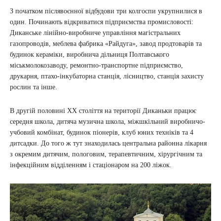
З початком післявоєнної відбудови три колгоспи укрупнилися в
один. Починають відкриватися підприємства промисловості:
Диканське лінійно-виробниче управління магістральних
газопроводів, меблева фабрика «Райдуга», завод продтоварів та
будинок кераміки, виробнича дільниця Полтавського
міськмолокозаводу, ремонтно-транспортне підприємство,
друкарня, птахо-інкубаторна станція, лісництво, станція захисту
рослин та інше.
В другій половині ХХ століття на території Диканьки працює
середня школа, дитяча музична школа, міжшкільний виробничо-
учбовий комбінат, будинок піонерів, клуб юних техніків та 4
дитсадки. До того ж тут знаходилась центральна районна лікарня
з окремим дитячим, пологовим, терапевтичним, хірургічним та
інфекційним відділенням і стаціонаром на 200 ліжок.