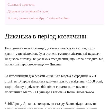
Селянські протести
Диканька за радянської влади
Життя Диканьки після Другої світової війни
Диканька в період козаччини
Походження назви селища Диканька пов’язують з тим, що у
давнину ця місцевість була оточена густими лісами, які надавали
їй дикого вигляду. Існує також твердження, що назва походить від
прізвища першопоселенця — Диканя.
За історичними джерелами Диканька відома з середини XVII
cтоліття. Вперше Диканька документально засвідчена у 1658 році,
тоді поблизу відбувався бій між загонами полтавського
полковника Мартина Пушкаря і гетьмана Івана Виговського.
З 1660 року Диканька входить до складу Великобудищанської