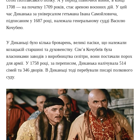
сотні Полтавського полку. А у період Північної війни, в кінці
1708 — на початку 1709 років, стає ареною воєнних дій. У цей
час Диканька за універсалом гетьмана Івана Самойловича,
підписаним у 1687 році, належала генеральному судді Василю
Кочубею.
У Диканьці було кілька броварень, великі пасіки, що належали
козацькій старшині та духовенству. Сім’я Кочубеїв була
власниками заводів з виробництва селітри, вони постачали порох
для армії. У 1758 році, за переписом, Диканька налічувала 514
сімей та 346 дворів. В Диканьці тоді перебували писарі полкового
суду.