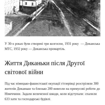
У 30-х роках були створені три колгоспи, 1931 року — Диканська
МТС, 1932 року — Диканська промартіль.
Життя Диканьки після Другої
світової війни
Під час німецько-фашистської окупації гітлерівці розстріляли 300
жителів Диканьки та близько 200 вивезли на примусові роботи до
Німеччини. Задали величезної шкоди, коли відступали: спалили
633 хати та господарські будівлі.