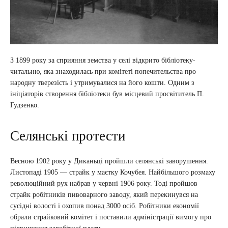
З 1899 року за сприяння земства у селі відкрито бібліотеку-
читальню, яка знаходилась при комітеті попечительства про
народну тверезість і утримувалися на його кошти. Одним з
ініціаторів створення бібліотеки був місцевий просвітитель П.
Гудзенко.
Селянські протести
Весною 1902 року у Диканьці пройшли селянські заворушення.
Листопаді 1905 — страйк у маєтку Кочубея. Найбільшого розмаху
революційний рух набрав у червні 1906 року. Тоді пройшов
страйк робітників пивоварного заводу, який перекинувся на
сусідні волості і охопив понад 3000 осіб. Робітники економії
обрали страйковий комітет і поставили адміністрації вимогу про