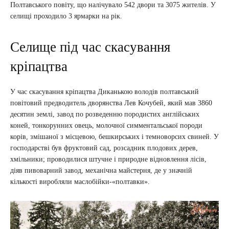
Полтавського повіту, що налічувало 542 двори та 3075 жителів. У
селищі проходило 3 ярмарки на рік.
Селище під час скасування
кріпацтва
У час скасування кріпацтва Диканькою володів полтавський
повітовий предводитель дворянства Лев Кочубей, який мав 3860
десятин землі, завод по розведенню породистих англійських
коней, тонкорунних овець, молочної симментальської породи
корів, змішаної з місцевою, бешкирських і темноворсих свиней. У
господарстві був фруктовий сад, розсадник плодових дерев,
хмільники; проводилися штучне і природне відновлення лісів,
діяв пивоварний завод, механічна майстерня, де у значній
кількості виробляли маслобійки-«полтавки».