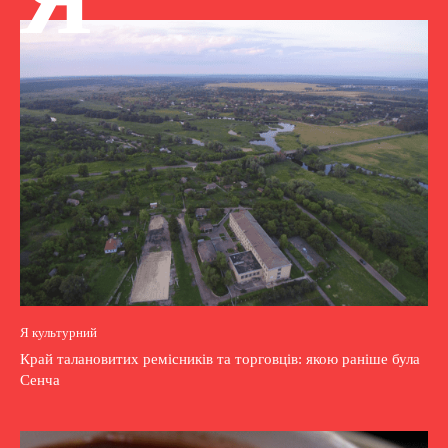
Я культурний
Край талановитих ремісників та торговців: якою раніше була
Сенча